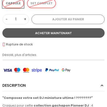
CAPSULE
SET COMPLET
−
+
AJOUTER AU PANIER
ACHETER MAINTENANT
Rupture de stock
Désolé, plus d'articles.
DESCRIPTION
"Composez votre set DJ miniature ultime ! ????????"
Craquez pour cette
collection gachapon Pioneer DJ
: 4