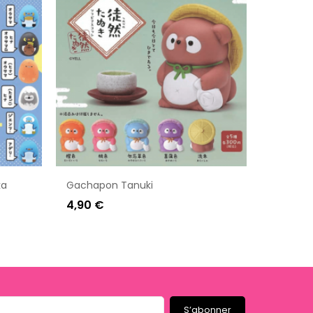
ka
Gachapon Tanuki
4,90 €
S’abonner