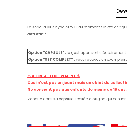
Desc
La série la plus hype et WTF du moment s’invite en fig
dan dan !
.
Option "CAPSULE" :
le gashapon sort aléatoirement 
Option "SET COMPLET"
:
vous recevez un exemplair
⚠ A LIRE ATTENTIVEMENT ⚠
Ceci n'est pas un jouet mais un objet de collecti
Ne convient pas aux enfants de moins de 15 ans.
Vendue dans sa capsule scellée d'origine qui contient