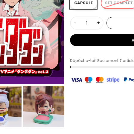
CAPSULE
SET COMPLET
−
+
Dépêche-toi! Seulement
7
articl