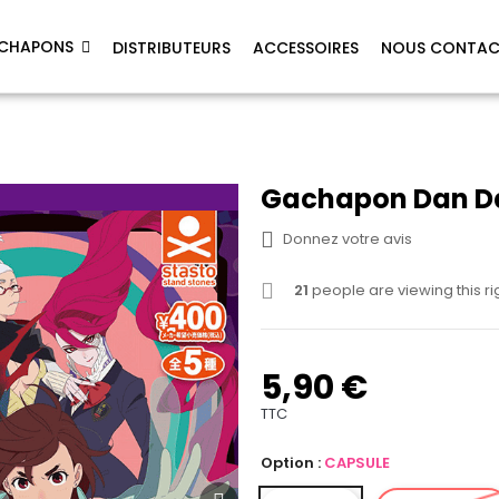
CHAPONS
DISTRIBUTEURS
ACCESSOIRES
NOUS CONTAC
Gachapon Dan Da
Donnez votre avis
21
people are viewing this r
5,90 €
TTC
Option :
CAPSULE