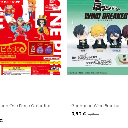
e de stock
pon One Piece Collection
Gachapon Wind Breaker
3,90 €
5,90 €
 €