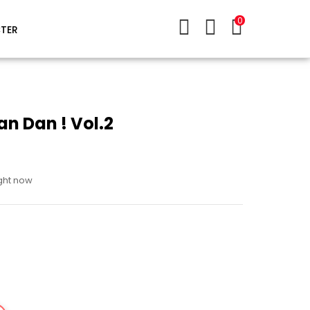
0
TER
n Dan ! Vol.2
ight now