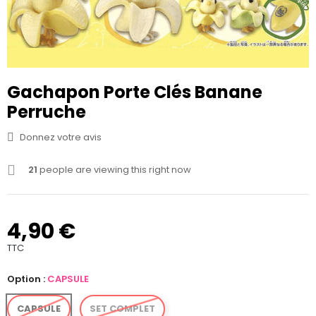
Gachapon Porte Clés Banane
Perruche
Donnez votre avis
21
people are viewing this right now
4,90 €
TTC
Option :
CAPSULE
CAPSULE
SET COMPLET