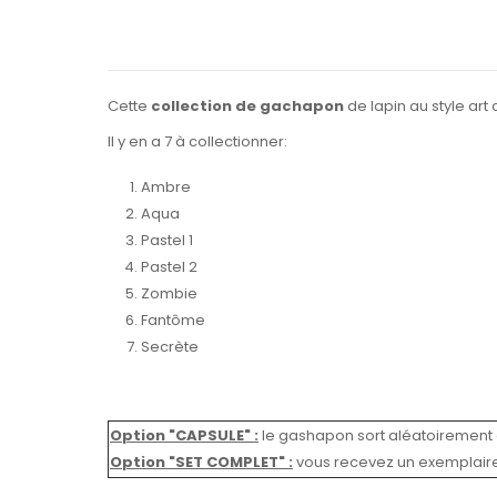
Cette
collection de gachapon
de lapin au style art
Il y en a 7 à collectionner:
Ambre
Aqua
Pastel 1
Pastel 2
Zombie
Fantôme
Secrète
Option "CAPSULE" :
le gashapon sort aléatoirement 
Option "SET COMPLET"
:
vous recevez un exemplair